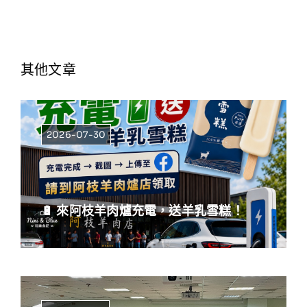
其他文章
2026-07-30
🔋 來阿枝羊肉爐充電，送羊乳雪糕！