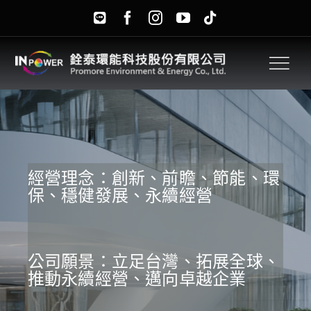
Skip
to
content
經營理念：創新、前瞻、節能、環
保、穩健發展、永續經營
公司願景：立足台灣、拓展全球、
推動永續經營、邁向卓越企業