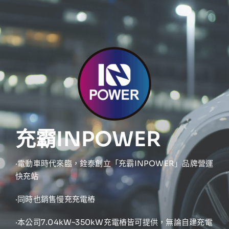
充霸INPOWER
·電動車時代來臨，銓泰創立「充霸INPOWER」品牌營運
快充站
·同時也銷售慢充充電樁
·本公司7.04kW~350kW充電樁皆可提供，無論自建充電